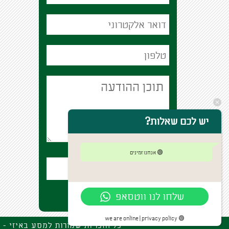
יש לכם שאלות?
🟢 אנחנו זמינים
שלחו לנו ווטסאפ
🟢 we are online | privacy policy
mbez12@gmail.com : כל הזכויות שמורות למסע באיזי - שאר ישוב , ה