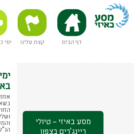
מסע באיזי
דף הבית
קצת עלינו
ימי כ
ימי
באי
אחד 
בשאר
החול
ושלל
מסע באיזי – טיולי
והמש
הנ"ל
ריינג'רים בצפון