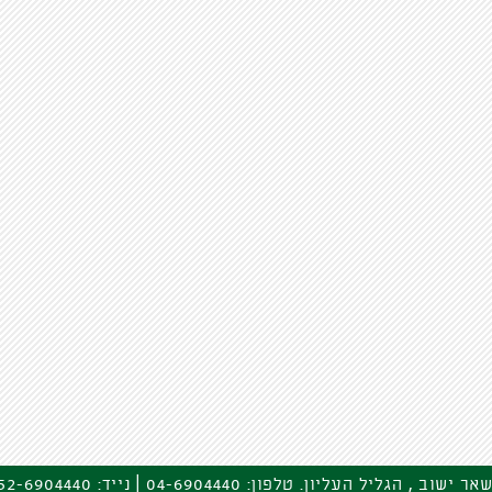
גליל העליון. טלפון: 04-6904440 | נייד: 052-6904440 | דוא"ל