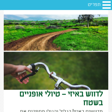
תפריט
לדווש באיזי – טיולי אופניים
בשטח
מדוושים באיזי! הגליל והגולן מספקים את