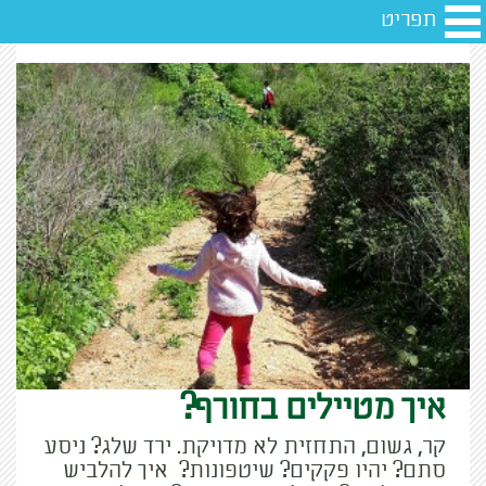
תפריט
איך מטיילים בחורף?
קר, גשום, התחזית לא מדויקת. ירד שלג? ניסע
סתם? יהיו פקקים? שיטפונות? איך להלביש