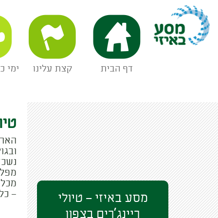
מסע באיזי
דף הבית
קצת עלינו
ימי כ
טיו
הארץ
ובגו
נשכח
מפלי
מכל 
– כל
מסע באיזי – טיולי
ריינג'רים בצפון