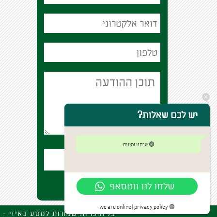
יש לכם שאלות?
🟢 אנחנו זמינים
שלחו לנו ווטסאפ
🟢 we are online | privacy policy
mbez12@gmail.com : כל הזכויות שמורות למסע באיזי - שאר ישוב , ה