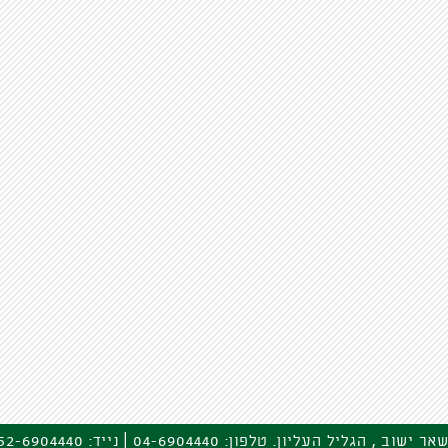
גליל העליון. טלפון: 04-6904440 | נייד: 052-6904440 | דוא"ל