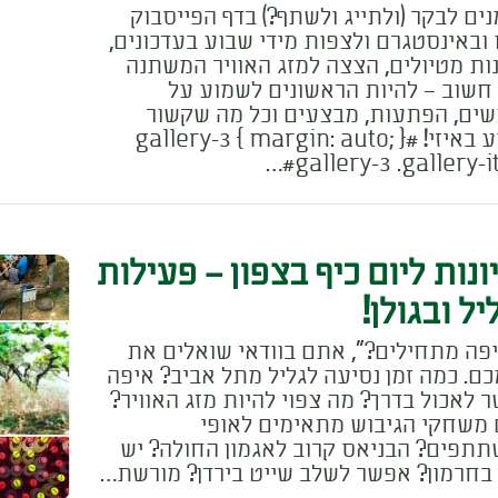
נים לבקר (ולתייג ולשתף?) בדף הפייסבוק
 ובאינסטגרם ולצפות מידי שבוע בעדכונים,
ות מטיולים, הצצה למזג האוויר המשתנה
 חשוב – להיות הראשונים לשמוע על
שים, הפתעות, מבצעים וכל מה שקשור
למסע באיזי! #gallery-3 { margin: auto; }
#gallery-3 .gallery-i
ונות ליום כיף בצפון – פעילות
יל ובגולן!
פה מתחילים?", אתם בוודאי שואלים את
ם. כמה זמן נסיעה לגליל מתל אביב? איפה
 לאכול בדרך? מה צפוי להיות מזג האוויר?
משחקי הגיבוש מתאימים לאופי
תפים? הבניאס קרוב לאגמון החולה? יש
בחרמון? אפשר לשלב שייט בירדן? מורשת…