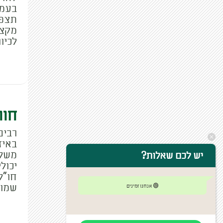
בעמק
תצפי
לכיו
חור
רבים
באיז
משלו
יש לכם שאלות?
יכול
חו"ל
שמור
🟢 אנחנו זמינים