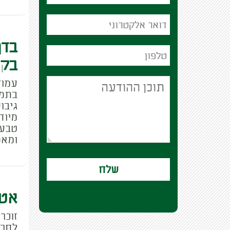
בדף
בק
עמוד
בתמו
גיבו
מיוח
טבע 
ומאפ
אטר
זוכר
לחרמ