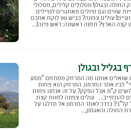
 החולה ובגולן! מסלולים קלילים, מסלולי
ות שווים וגם טיולים מאתגרים לטיילים
מקצועיים! עולים צפונה? כביש 90 לוקח אתכם
ון קצה הארץ? תחנה ראשונה: ראש פינה!…
ף בגליל ובגולן
 שואלים אותנו מה המרחק ממתחם "מסע
י" לבין אתר החרמון. המרחק הוא פחות
שים ק"מ אבל הפקק? על זה אנחנו פחות
ים להתחייב… עולים צפונה לחוות קצת
 קל"ב? בדרך לאתר החרמון אל תדלגו על
ת החולה והאגמון,…