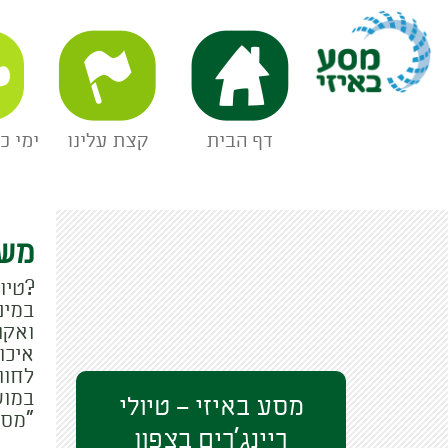
מסע באיזי
דף הבית
קצת עלינו
ימי כ
משפ
?טיו
במינ
ואקו
איכו
לחוו
במוש
מסע באיזי – טיולי
"מס
ריינג'רים בצפון