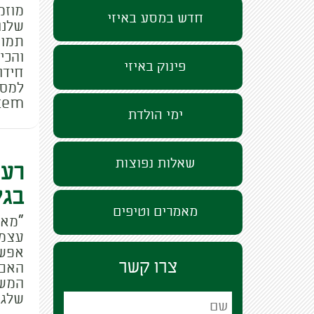
מוזמ
חדש במסע באיזי
שלנו
תמונ
והכי
פינוק באיזי
חידו
tem…
ימי הולדת
שאלות נפוצות
רעי
בגל
מאמרים וטיפים
"מאי
עצמכ
אפשר
צרו קשר
האם 
המשת
שלג 