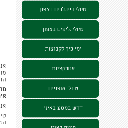
טיולי ריינג'רים בצפון
טיולי ג'יפים בצפון
ימי כיף לקבוצות
אנח
אטרקציות
מוש
הזד
טיולי אופניים
מתכ
אית
אנח
חדש במסע באיזי
טיו
הטב
פינוק באיזי