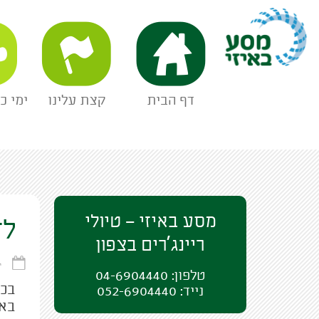
מסע באיזי
דף הבית
קצת עלינו
ימי כ
מסע באיזי – טיולי
לד
ריינג'רים בצפון
ינ
טלפון: 04-6904440
בכל
נייד: 052-6904440
באנ